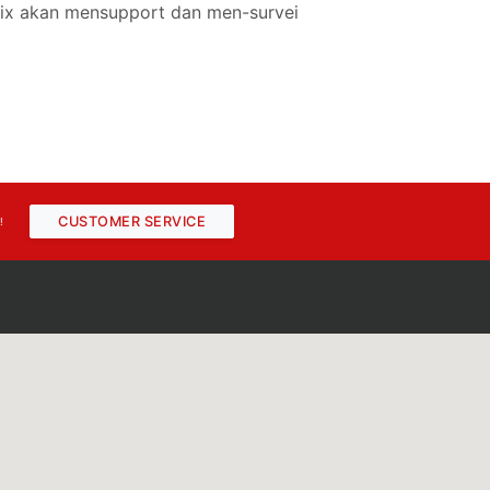
mix akan mensupport dan men-survei
CUSTOMER SERVICE
!
Chat Layanan Bantuan