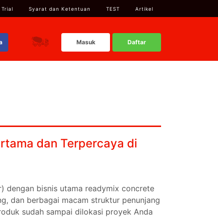
 Trial
Syarat dan Ketentuan
TEST
Artikel
a
Masuk
Daftar
ertama dan Terpercaya di
er) dengan bisnis utama readymix concrete
ang, dan berbagai macam struktur penunjang
roduk sudah sampai dilokasi proyek Anda