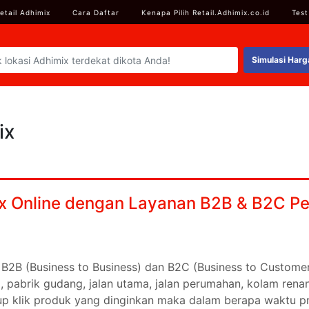
etail Adhimix
Cara Daftar
Kenapa Pilih Retail.Adhimix.co.id
Test
Simulasi Harg
ix
ix Online dengan Layanan B2B & B2C P
an B2B (Business to Business) dan B2C (Business to Custom
o, pabrik gudang, jalan utama, jalan perumahan, kolam ren
up klik produk yang dinginkan maka dalam berapa waktu p